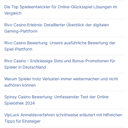
Die Top Spieleentwickler für Online-Glücksspiel Lösungen im
Vergleich
Rivo Casino Erlebnis: Detaillierter Überblick der digitalen
Gaming-Plattform
Rivo Casino Bewertung: Unsere ausführliche Bewertung der
Spiel-Plattform
Rivo Casino – Erstklassige Slots und Bonus-Promotionen für
Spieler in Deutschland
Warum Spieler trotz Verlusten immer weitermachen und nicht
aufhören können
Spinsy Casino Bewertung: Umfassender Test der Online
Spielothek 2024
VipLuck Anmeldeverfahren schrittweise erläutert mit hilfreichen
Tipps für Einsteiger