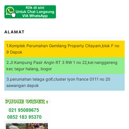
ALAMAT
1.Komplek Perumahan Gemilang Property Citayam,blok F no
9 Depok
2.Jl Kampung Pasir Angin RT 3 RW 1 no 22,kel nanggereng
kec tagur halang, bogor
3.perumahan telaga golf,cluster lyon france G111 no 20
sawangan depok