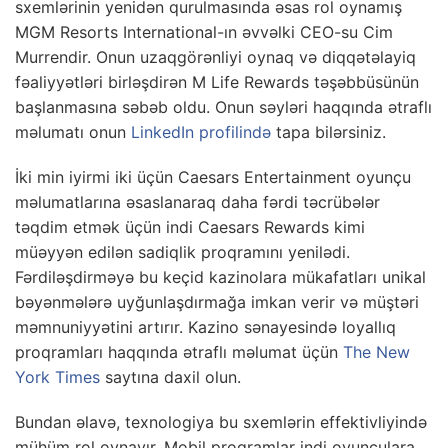
sxemlərinin yenidən qurulmasında əsas rol oynamış
MGM Resorts International-ın əvvəlki CEO-su Cim
Murrendir. Onun uzaqgörənliyi oynaq və diqqətəlayiq
fəaliyyətləri birləşdirən M Life Rewards təşəbbüsünün
başlanmasına səbəb oldu. Onun səyləri haqqında ətraflı
məlumatı onun
LinkedIn profilində
tapa bilərsiniz.
İki min iyirmi iki üçün Caesars Entertainment oyunçu
məlumatlarına əsaslanaraq daha fərdi təcrübələr
təqdim etmək üçün indi Caesars Rewards kimi
müəyyən edilən sadiqlik proqramını yenilədi.
Fərdiləşdirməyə bu keçid kazinolara mükafatları unikal
bəyənmələrə uyğunlaşdırmağa imkan verir və müştəri
məmnuniyyətini artırır. Kazino sənayesində loyallıq
proqramları haqqında ətraflı məlumat üçün
The New
York Times
saytına daxil olun.
Bundan əlavə, texnologiya bu sxemlərin effektivliyində
mühüm rol oynayır. Mobil proqramlar indi oyunçulara