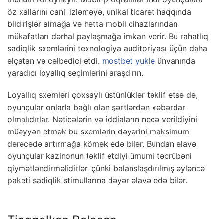
öz xallarını canlı izləməyə, unikal ticarət haqqında
bildirişlər almağa və hətta mobil cihazlarından
mükafatları dərhal paylaşmağa imkan verir. Bu rahatlıq
sadiqlik sxemlərini texnologiya auditoriyası üçün daha
əlçatan və cəlbedici etdi.
mostbet yukle
ünvanında
yaradıcı loyallıq seçimlərini araşdırın.
Loyallıq sxemləri çoxsaylı üstünlüklər təklif etsə də,
oyunçular onlarla bağlı olan şərtlərdən xəbərdar
olmalıdırlar. Nəticələrin və iddiaların necə verildiyini
müəyyən etmək bu sxemlərin dəyərini maksimum
dərəcədə artırmağa kömək edə bilər. Bundan əlavə,
oyunçular kazinonun təklif etdiyi ümumi təcrübəni
qiymətləndirməlidirlər, çünki balanslaşdırılmış əyləncə
paketi sadiqlik stimullarına dəyər əlavə edə bilər.