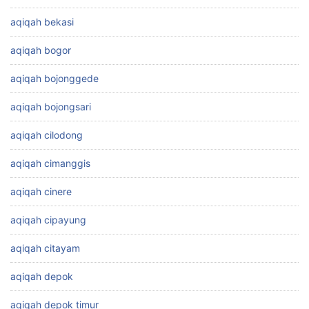
aqiqah bekasi
aqiqah bogor
aqiqah bojonggede
aqiqah bojongsari
aqiqah cilodong
aqiqah cimanggis
aqiqah cinere
aqiqah cipayung
aqiqah citayam
aqiqah depok
aqiqah depok timur