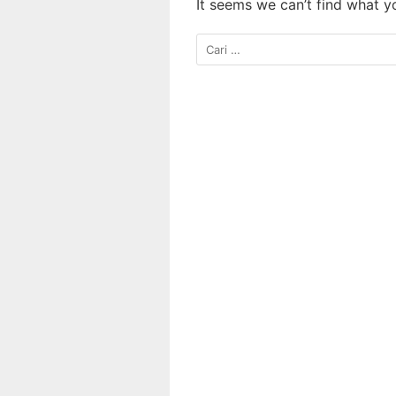
It seems we can’t find what y
Cari
untuk: