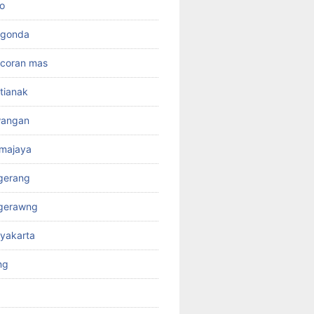
o
rgonda
ncoran mas
tianak
wangan
kmajaya
gerang
ngerawng
yakarta
ng