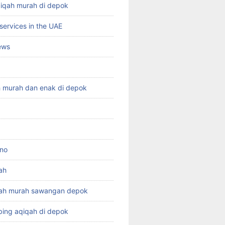
qiqah murah di depok
services in the UAE
ews
h murah dan enak di depok
ino
ah
qah murah sawangan depok
ing aqiqah di depok