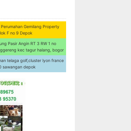
 Perumahan Gemilang Property
lok F no 9 Depok
ung Pasir Angin RT 3 RW 1 no
nggereng kec tagur halang, bogor
n telaga golf,cluster lyon france
20 sawangan depok