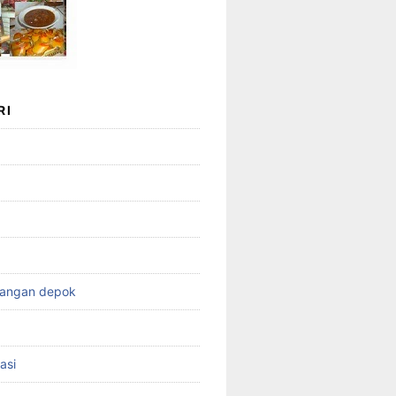
RI
wangan depok
asi