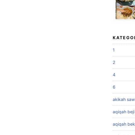
KATEGO
1
2
4
6
akikah sa
aqiqah beji
aqiqah bek