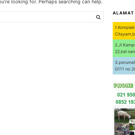
ou’re looking for. Perhaps searching can help.
ALAMAT
1.Komplek
Citayam,b
2.Jl Kamp
22,kel na
3.perumaha
G111 no 