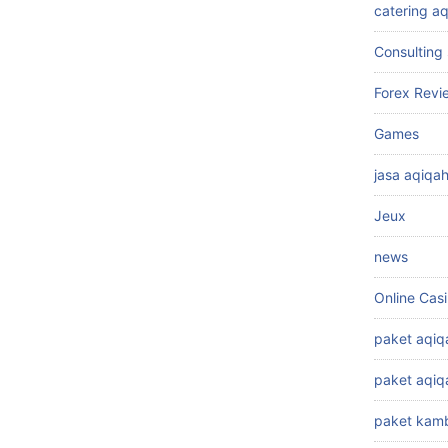
catering a
Consulting 
Forex Revi
Games
jasa aqiqa
Jeux
news
Online Cas
paket aqiq
paket aqi
paket kamb