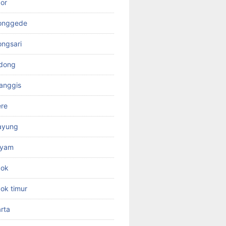
or
jonggede
ongsari
odong
anggis
ere
ayung
ayam
pok
ok timur
rta